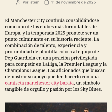
Por
istern
11 de noviembre de 2025
Autor
Fecha
de
de
la
la
entrada
entrada
El Manchester City continúa consolidándose
como uno de los clubes más formidables de
Europa, y la temporada 2025 promete ser un
punto culminante en su historia reciente. La
combinación de talento, experiencia y
profundidad de plantilla coloca al equipo de
Pep Guardiola en una posición privilegiada
para competir en LaLiga, la Premier League y la
Champions League. Los aficionados que buscan
demostrar su apoyo pueden hacerlo con una
camiseta manchester city barata
, un símbolo
tangible de orgullo y pasión por los Sky Blues.