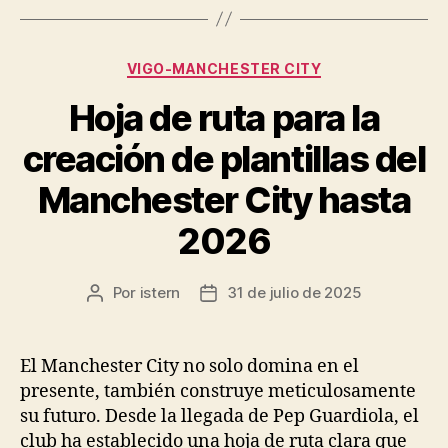
Categorías
VIGO-MANCHESTER CITY
Hoja de ruta para la
creación de plantillas del
Manchester City hasta
2026
Por
istern
31 de julio de 2025
Autor
Fecha
de
de
la
la
entrada
entrada
El Manchester City no solo domina en el
presente, también construye meticulosamente
su futuro. Desde la llegada de Pep Guardiola, el
club ha establecido una hoja de ruta clara que