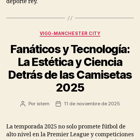
deporte rey.
Categorías
VIGO-MANCHESTER CITY
Fanáticos y Tecnología:
La Estética y Ciencia
Detrás de las Camisetas
2025
Por
istern
11 de noviembre de 2025
Autor
Fecha
de
de
la
la
entrada
entrada
La temporada 2025 no solo promete fútbol de
alto nivel en la Premier League y competiciones