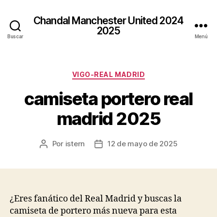
Chandal Manchester United 2024
2025
Buscar
Menú
Categorías
VIGO-REAL MADRID
camiseta portero real
madrid 2025
Por
istern
12 de mayo de 2025
Autor
Fecha
de
de
la
la
entrada
entrada
¿Eres fanático del Real Madrid y buscas la
camiseta de portero más nueva para esta