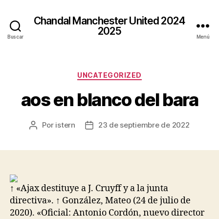
Chandal Manchester United 2024
2025
Buscar
Menú
Categorías
UNCATEGORIZED
aos en blanco del bara
Por
istern
23 de septiembre de 2022
Autor
Fecha
de
de
la
la
entrada
entrada
↑ «Ajax destituye a J. Cruyff y a la junta
directiva». ↑ González, Mateo (24 de julio de
2020). «Oficial: Antonio Cordón, nuevo director