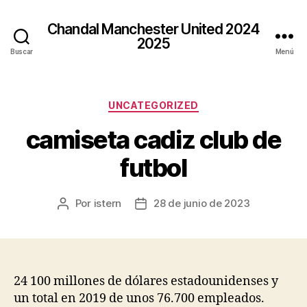
Chandal Manchester United 2024
2025
Buscar
Menú
Categorías
UNCATEGORIZED
camiseta cadiz club de
futbol
Por
istern
28 de junio de 2023
Autor
Fecha
de
de
la
la
entrada
entrada
24 100 millones de dólares estadounidenses y
un total en 2019 de unos 76.700 empleados.