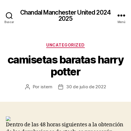
Chandal Manchester United 2024
2025
Buscar
Menú
Categorías
UNCATEGORIZED
camisetas baratas harry
potter
Por
istern
30 de julio de 2022
Autor
Fecha
de
de
la
la
entrada
entrada
Dentro de las 48 horas siguientes a la obtención