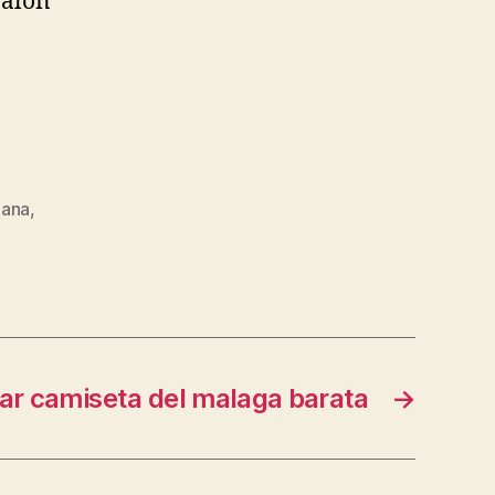
Balón
iana
,
r camiseta del malaga barata
→