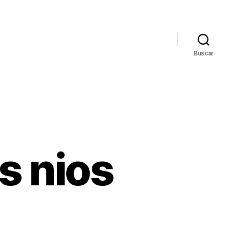
Buscar
s nios