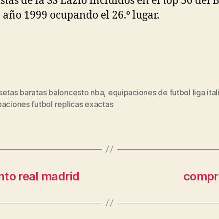
istas de la SS Lazio incluidos en el top 50 del 
 año 1999 ocupando el 26.º lugar.
setas baratas baloncesto nba
,
equipaciones de futbol liga ital
s
aciones futbol replicas exactas
nto real madrid
compra