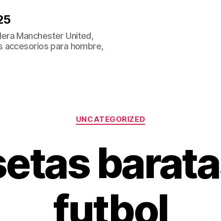
25
era Manchester United,
s accesorios para hombre,
Categorías
UNCATEGORIZED
etas barata
futbol