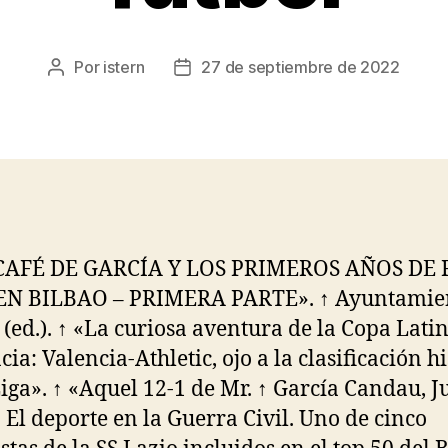
Por
istern
27 de septiembre de 2022
Autor
Fecha
de
de
la
la
entrada
entrada
 CAFÉ DE GARCÍA Y LOS PRIMEROS AÑOS DE 
EN BILBAO – PRIMERA PARTE». ↑ Ayuntamie
 (ed.). ↑ «La curiosa aventura de la Copa Latin
ia: Valencia-Athletic, ojo a la clasificación h
iga». ↑ «Aquel 12-1 de Mr. ↑ García Candau, J
. El deporte en la Guerra Civil. Uno de cinco