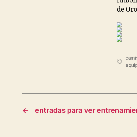
futbol
de Oro
cami
Etiqueta
equip
←
entradas para ver entrenamie