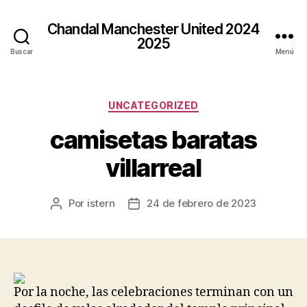
Chandal Manchester United 2024
2025
Buscar
Menú
Categorías
UNCATEGORIZED
camisetas baratas
villarreal
Por
istern
24 de febrero de 2023
Autor
Fecha
de
de
la
la
entrada
entrada
Por la noche, las celebraciones terminan con un