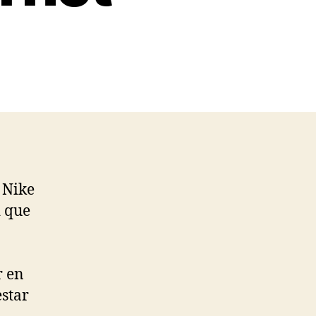
 Nike
d que
r en
estar