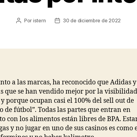
Por
istern
30 de diciembre de 2022
Autor
Fecha
de
de
la
la
entrada
entrada
nto a las marcas, ha reconocido que Adidas y
as que se han vendido mejor por la visibilida
 y porque ocupan casi el 100% del sell out de
o de fútbol”. Todas las partes que entran en
to con los alimentos están libres de BPA. Esta
gas y no jugar en uno de sus casinos es como 