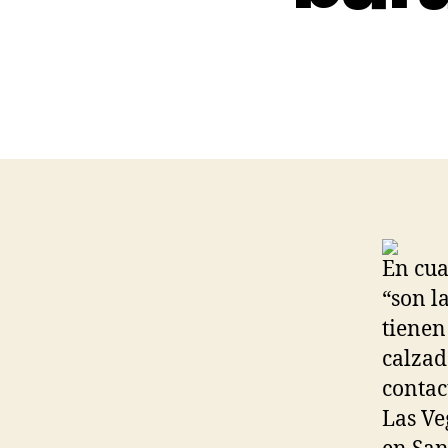
En cua
“son l
tienen
calzad
contac
Las Ve