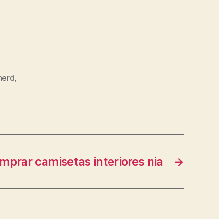
herd
,
mprar camisetas interiores nia
→