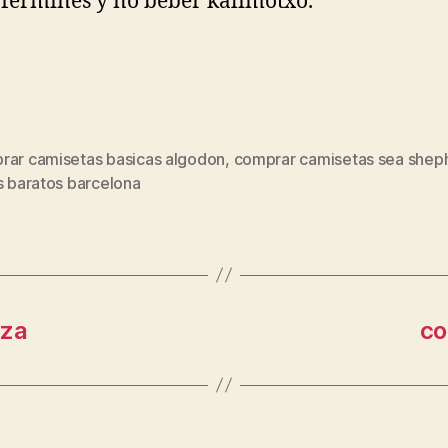
fermines y no beber kalimotxo.
rar camisetas basicas algodon
,
comprar camisetas sea shep
s
s baratos barcelona
oza
co