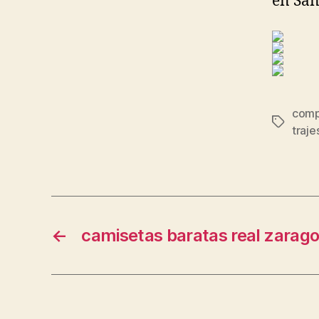
en San
comp
Etiqueta
traje
←
camisetas baratas real zarag