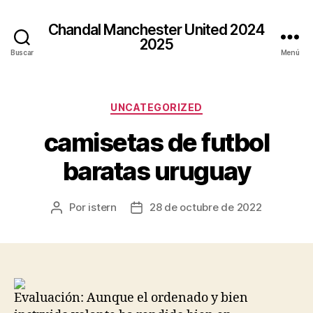
Chandal Manchester United 2024
2025
Buscar
Menú
Categorías
UNCATEGORIZED
camisetas de futbol
baratas uruguay
Por
istern
28 de octubre de 2022
Autor
Fecha
de
de
la
la
entrada
entrada
Evaluación: Aunque el ordenado y bien