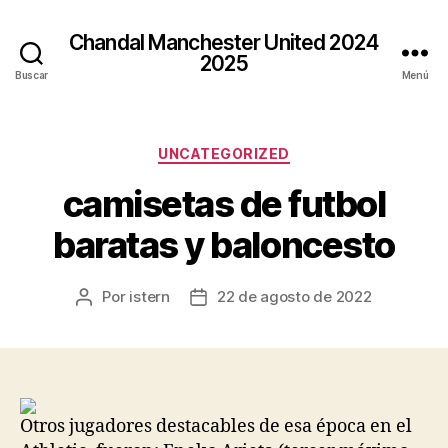
Chandal Manchester United 2024
2025
Buscar
Menú
Categorías
UNCATEGORIZED
camisetas de futbol
baratas y baloncesto
Por
istern
22 de agosto de 2022
Autor
Fecha
de
de
la
la
entrada
entrada
Otros jugadores destacables de esa época en el