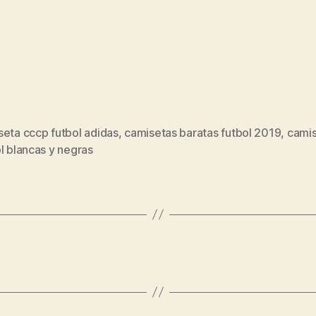
seta cccp futbol adidas
,
camisetas baratas futbol 2019
,
camis
s
l blancas y negras