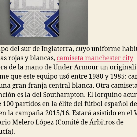
ipo del sur de Inglaterra, cuyo uniforme habi
jas rojas y blancas,
camiseta manchester city
ra de la mano de Under Armour un original
me que este equipo usó entre 1980 y 1985: ca
 una gran franja central blanca. Otra camiset
ción es la del Southampton. El lorquino ac
 100 partidos en la élite del fútbol español d
en la campaña 2015/16. Estará asistido en el
rio Melero López (Comité de Árbitros de
cía).