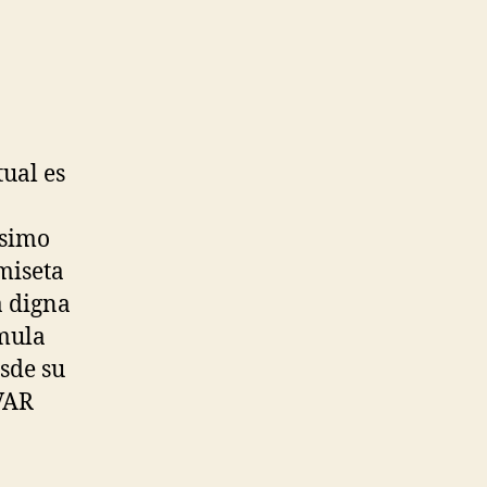
tual es
ísimo
miseta
a digna
umula
esde su
 VAR