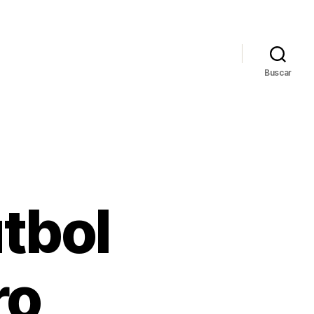
Buscar
tbol
ro