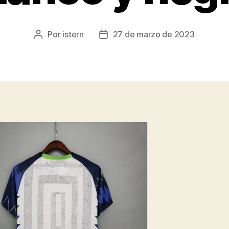
Por
istern
27 de marzo de 2023
Autor
Fecha
de
de
la
la
entrada
entrada