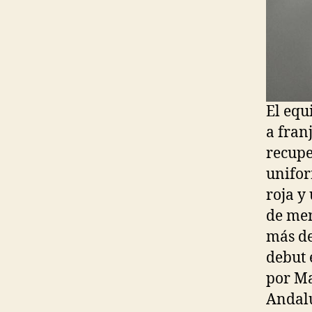
El equ
a fran
recupe
unifor
roja y
de men
más de
debut 
por Ma
Andalu