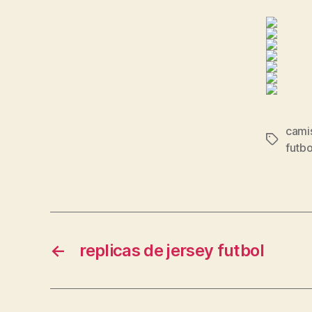
cami
Etiqueta
futbo
←
replicas de jersey futbol