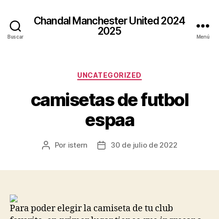
Chandal Manchester United 2024
2025
Buscar
Menú
Categorías
UNCATEGORIZED
camisetas de futbol
espaa
Por
istern
30 de julio de 2022
Autor
Fecha
de
de
la
la
entrada
entrada
Para poder elegir la camiseta de tu club