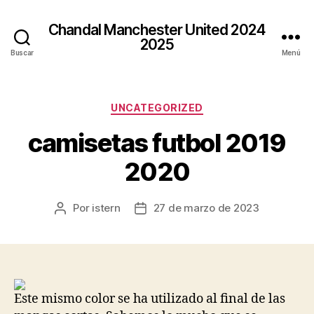
Chandal Manchester United 2024
2025
Buscar
Menú
Categorías
UNCATEGORIZED
camisetas futbol 2019
2020
Por
istern
27 de marzo de 2023
Autor
Fecha
de
de
la
la
entrada
entrada
Este mismo color se ha utilizado al final de las