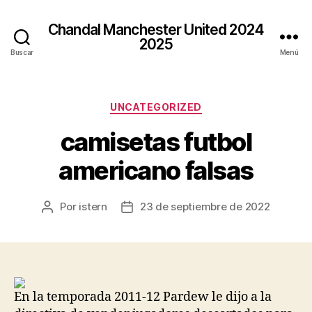
Chandal Manchester United 2024
2025
Buscar
Menú
Categorías
UNCATEGORIZED
camisetas futbol
americano falsas
Por
istern
23 de septiembre de 2022
Autor
Fecha
de
de
la
la
entrada
entrada
En la temporada 2011-12 Pardew le dijo a la