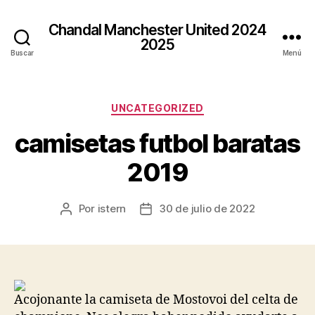
Chandal Manchester United 2024
2025
Buscar
Menú
Categorías
UNCATEGORIZED
camisetas futbol baratas
2019
Por
istern
30 de julio de 2022
Autor
Fecha
de
de
la
la
entrada
entrada
Acojonante la camiseta de Mostovoi del celta de