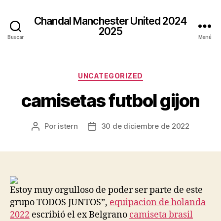
Chandal Manchester United 2024
2025
Buscar
Menú
Categorías
UNCATEGORIZED
camisetas futbol gijon
Por
istern
30 de diciembre de 2022
Autor
Fecha
de
de
la
la
entrada
entrada
Estoy muy orgulloso de poder ser parte de este
grupo TODOS JUNTOS”,
equipacion de holanda
2022
escribió el ex Belgrano
camiseta brasil