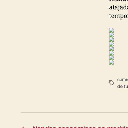
atajad
tempo
camis
Etiqueta
de fu