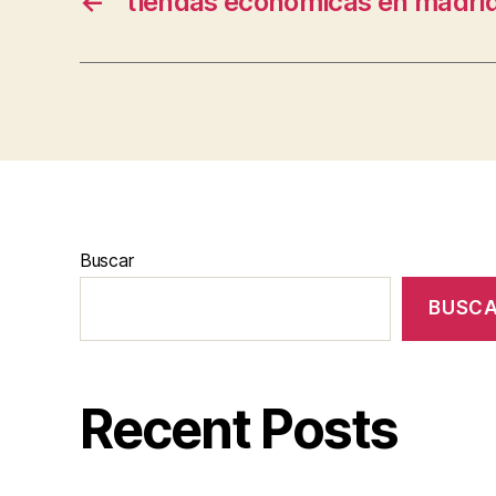
←
tiendas economicas en madri
Buscar
BUSC
Recent Posts