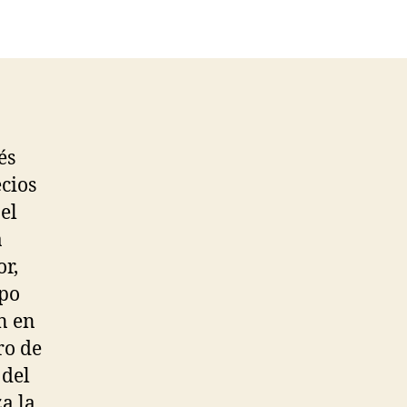
és
cios
el
a
or,
rpo
en en
ro de
 del
a la