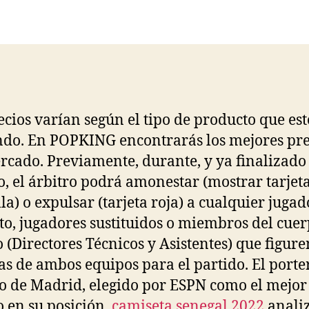
la
la
entrada
entrada
ecios varían según el tipo de producto que est
do. En POPKING encontrarás los mejores pre
rcado. Previamente, durante, y ya finalizado 
o, el árbitro podrá amonestar (mostrar tarjet
la) o expulsar (tarjeta roja) a cualquier jugad
uto, jugadores sustituidos o miembros del cue
o (Directores Técnicos y Asistentes) que figur
stas de ambos equipos para el partido. El porte
co de Madrid, elegido por ESPN como el mejor
en su posición,
camiseta senegal 2022
analiz