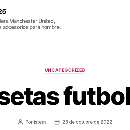
25
era Manchester United,
s accesorios para hombre,
Categorías
UNCATEGORIZED
etas futbol 
Por
istern
28 de octubre de 2022
Autor
Fecha
de
de