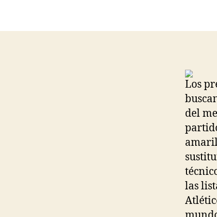
Los pr
buscan
del me
partid
amaril
sustit
técnic
las li
Atléti
mundo 