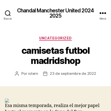
Chandal Manchester United 2024
2025
Buscar
Menú
Categorías
UNCATEGORIZED
camisetas futbol
madridshop
Por
istern
23 de septiembre de 2022
Autor
Fecha
de
de
la
la
entrada
entrada
Esa misma temporada, realiza el mejor papel