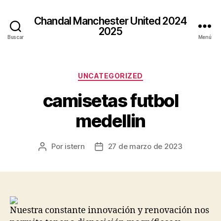
Chandal Manchester United 2024
2025
Buscar
Menú
Categorías
UNCATEGORIZED
camisetas futbol
medellin
Por
istern
27 de marzo de 2023
Autor
Fecha
de
de
la
la
entrada
entrada
Nuestra constante innovación y renovación nos