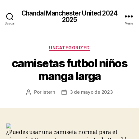
Chandal Manchester United 2024
2025
Buscar
Menú
Categorías
UNCATEGORIZED
camisetas futbol niños
manga larga
Por
istern
3 de mayo de 2023
Autor
Fecha
de
de
la
la
entrada
entrada
¿Puedes usar una camiseta normal para el