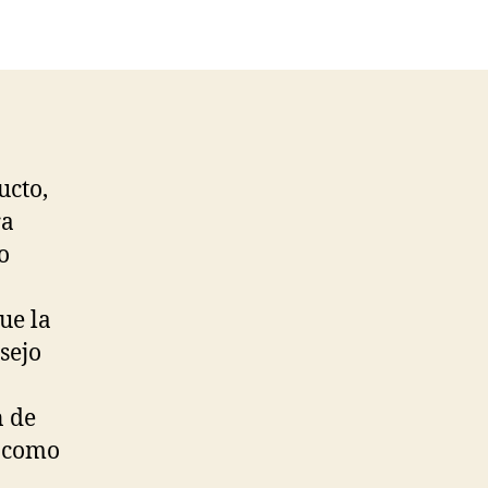
ucto,
ra
o
ue la
sejo
n de
o como