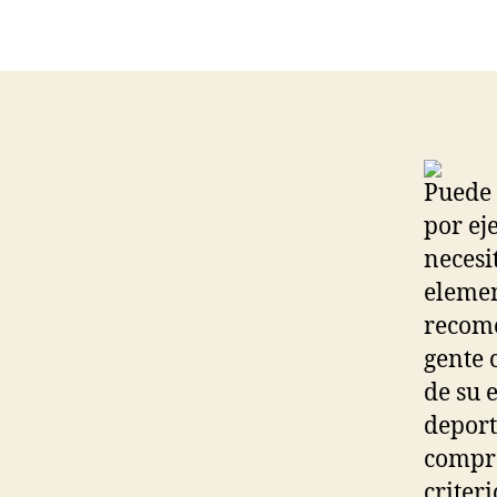
Puede 
por ej
necesi
elemen
recom
gente 
de su 
deport
compra
criter