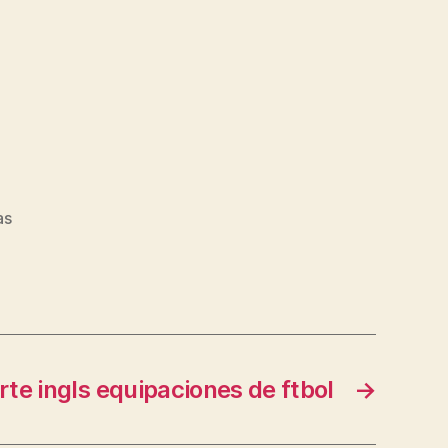
as
orte ingls equipaciones de ftbol
→