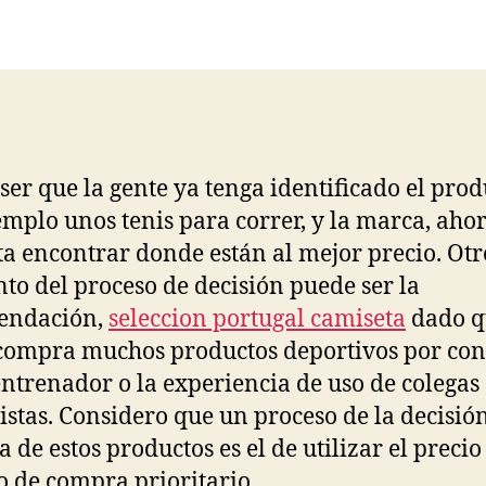
la
la
entrada
entrada
ser que la gente ya tenga identificado el prod
emplo unos tenis para correr, y la marca, aho
ta encontrar donde están al mejor precio. Otr
to del proceso de decisión puede ser la
endación,
seleccion portugal camiseta
dado q
compra muchos productos deportivos por con
entrenador o la experiencia de uso de colegas
istas. Considero que un proceso de la decisió
 de estos productos es el de utilizar el preci
io de compra prioritario.