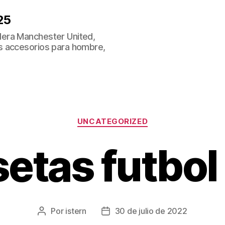
25
era Manchester United,
s accesorios para hombre,
Categorías
UNCATEGORIZED
etas futbol 
Por
istern
30 de julio de 2022
Autor
Fecha
de
de