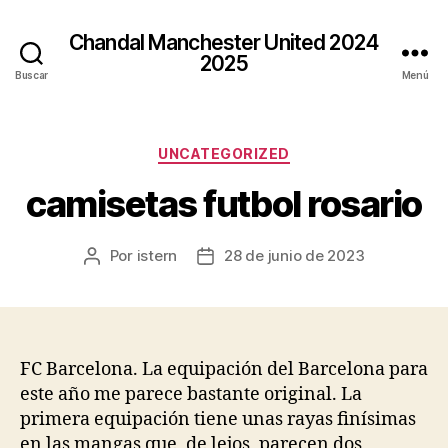
Chandal Manchester United 2024
2025
Buscar
Menú
Categorías
UNCATEGORIZED
camisetas futbol rosario
Por
istern
28 de junio de 2023
Autor
Fecha
de
de
la
la
entrada
entrada
FC Barcelona. La equipación del Barcelona para
este año me parece bastante original. La
primera equipación tiene unas rayas finísimas
en las mangas que, de lejos, parecen dos