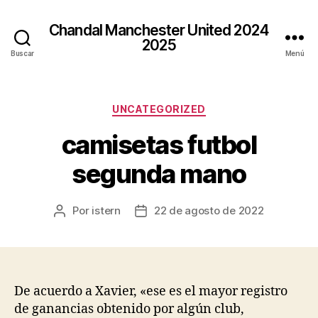
Chandal Manchester United 2024
2025
Buscar
Menú
Categorías
UNCATEGORIZED
camisetas futbol
segunda mano
Por
istern
22 de agosto de 2022
Autor
Fecha
de
de
la
la
entrada
entrada
De acuerdo a Xavier, «ese es el mayor registro
de ganancias obtenido por algún club,