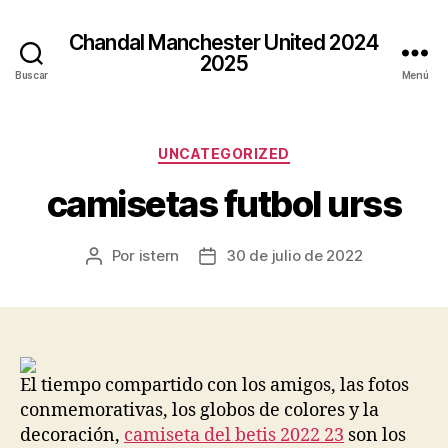
Chandal Manchester United 2024
2025
Buscar
Menú
Categorías
UNCATEGORIZED
camisetas futbol urss
Por
istern
30 de julio de 2022
Autor
Fecha
de
de
la
la
entrada
entrada
El tiempo compartido con los amigos, las fotos
conmemorativas, los globos de colores y la
decoración,
camiseta del betis 2022 23
son los