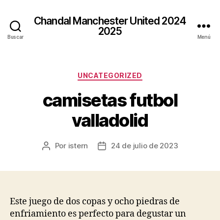
Chandal Manchester United 2024
2025
Buscar
Menú
Categorías
UNCATEGORIZED
camisetas futbol
valladolid
Por
istern
24 de julio de 2023
Autor
Fecha
de
de
la
la
entrada
entrada
Este juego de dos copas y ocho piedras de
enfriamiento es perfecto para degustar un