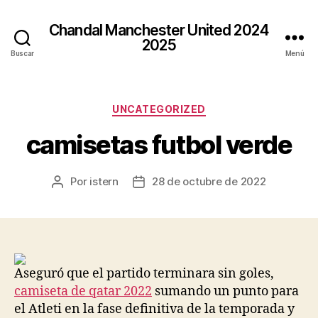
Chandal Manchester United 2024
2025
Buscar
Menú
Categorías
UNCATEGORIZED
camisetas futbol verde
Por
istern
28 de octubre de 2022
Autor
Fecha
de
de
la
la
entrada
entrada
Aseguró que el partido terminara sin goles,
camiseta de qatar 2022
sumando un punto para
el Atleti en la fase definitiva de la temporada y