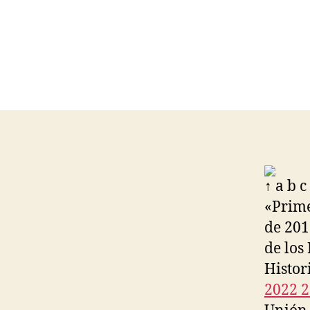
↑ a b 
«Prime
de 201
de los
Histor
2022 2