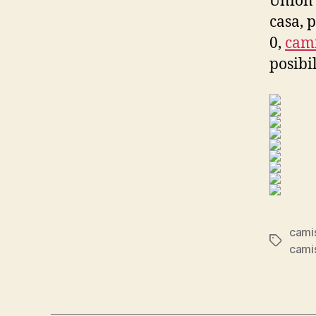
Unión 
casa, 
0,
cami
posibi
cami
Etiqueta
cami