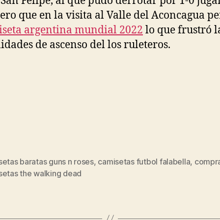
San Felipe, al que pudo derrotar por 1-0 jug
pero que en la visita al Valle del Aconcagua pe
seta argentina mundial 2022
lo que frustró l
lidades de ascenso del los ruleteros.
setas baratas guns n roses
,
camisetas futbol falabella
,
compr
s
setas the walking dead