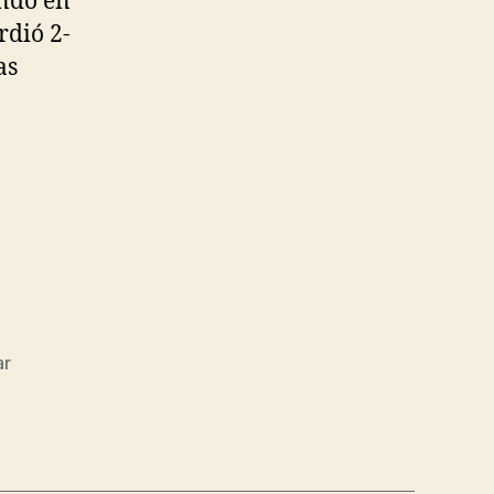
ando en
rdió 2-
as
ar