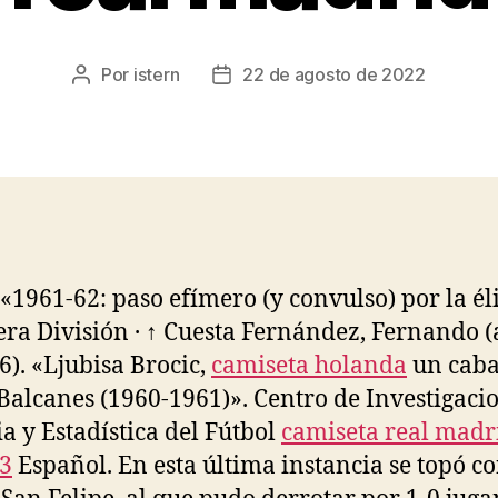
Por
istern
22 de agosto de 2022
Autor
Fecha
de
de
la
la
entrada
entrada
c «1961-62: paso efímero (y convulso) por la éli
ra División · ↑ Cuesta Fernández, Fernando (
6). «Ljubisa Brocic,
camiseta holanda
un caba
 Balcanes (1960-1961)». Centro de Investigaci
ia y Estadística del Fútbol
camiseta real madr
3
Español. En esta última instancia se topó c