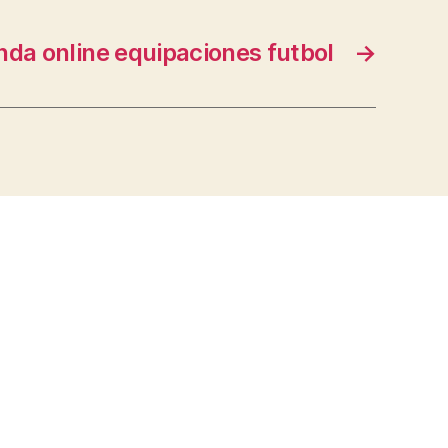
nda online equipaciones futbol
→
s