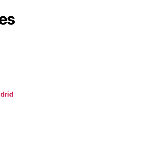
es
adrid