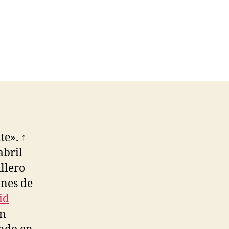
te». ↑
abril
llero
ones de
id
on