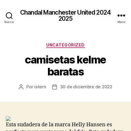
Chandal Manchester United 2024
2025
Buscar
Menú
Categorías
UNCATEGORIZED
camisetas kelme
baratas
Por
istern
30 de diciembre de 2022
Autor
Fecha
de
de
la
la
entrada
entrada
Esta sudadera de la marca Helly Hansen es