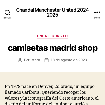
Chandal Manchester United 2024
2025
Buscar
Menú
Categorías
UNCATEGORIZED
camisetas madrid shop
Por
istern
18 de agosto de 2023
Autor
Fecha
de
de
la
la
entrada
entrada
En 1978 nace en Denver, Colorado, un equipo
llamado Caribous. Queriendo recoger los
valores y la iconografía del Oeste americano, el
diseño del uniforme del equipo recurrió a