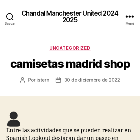
Chandal Manchester United 2024
2025
Buscar
Menú
Categorías
UNCATEGORIZED
camisetas madrid shop
Por
istern
30 de diciembre de 2022
Autor
Fecha
de
de
la
la
entrada
entrada
Entre las actividades que se pueden realizar en
Spanish Lookout destacan dar un paseo en