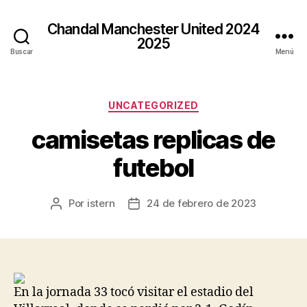
Chandal Manchester United 2024
2025
Buscar
Menú
Categorías
UNCATEGORIZED
camisetas replicas de
futebol
Por
istern
24 de febrero de 2023
Autor
Fecha
de
de
la
la
entrada
entrada
En la jornada 33 tocó visitar el estadio del