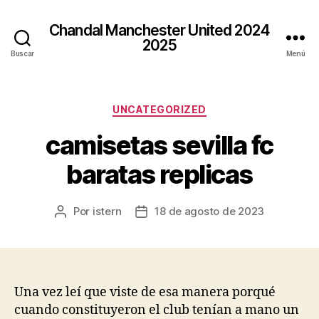
Chandal Manchester United 2024
2025
Buscar
Menú
Categorías
UNCATEGORIZED
camisetas sevilla fc
baratas replicas
Por
istern
18 de agosto de 2023
Autor
Fecha
de
de
la
la
entrada
entrada
Una vez leí que viste de esa manera porqué
cuando constituyeron el club tenían a mano un