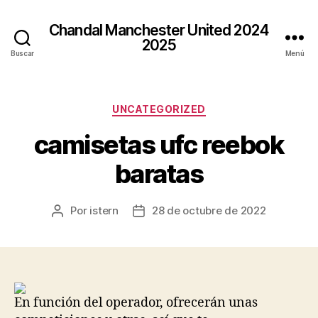
Chandal Manchester United 2024
2025
Buscar
Menú
Categorías
UNCATEGORIZED
camisetas ufc reebok
baratas
Por
istern
28 de octubre de 2022
Autor
Fecha
de
de
la
la
entrada
entrada
En función del operador, ofrecerán unas