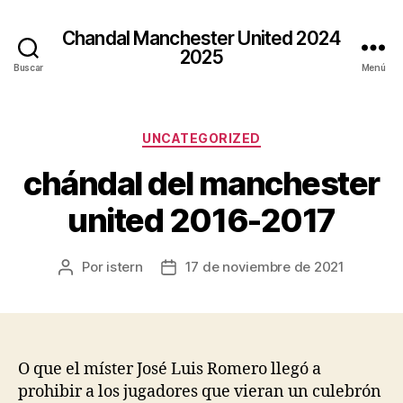
Chandal Manchester United 2024
2025
Buscar
Menú
Categorías
UNCATEGORIZED
chándal del manchester
united 2016-2017
Por
istern
17 de noviembre de 2021
Autor
Fecha
de
de
la
la
entrada
entrada
O que el míster José Luis Romero llegó a
prohibir a los jugadores que vieran un culebrón