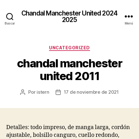
Chandal Manchester United 2024
2025
Buscar
Menú
Categorías
UNCATEGORIZED
chandal manchester
united 2011
Por
istern
17 de noviembre de 2021
Autor
Fecha
de
de
la
la
entrada
entrada
Detalles: todo impreso, de manga larga, cordón
ajustable, bolsillo canguro, cuello redondo,