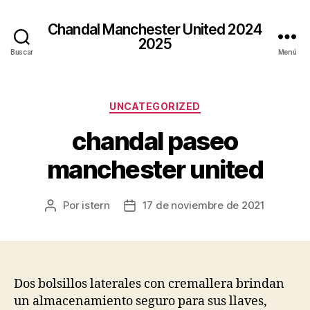
Chandal Manchester United 2024
2025
Buscar
Menú
Categorías
UNCATEGORIZED
chandal paseo
manchester united
Por
istern
17 de noviembre de 2021
Autor
Fecha
de
de
la
la
entrada
entrada
Dos bolsillos laterales con cremallera brindan
un almacenamiento seguro para sus llaves,