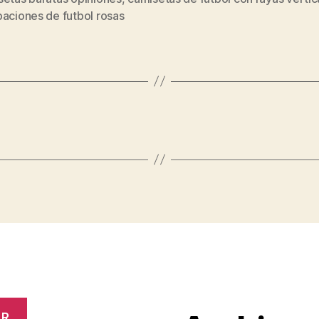
s
aciones de futbol rosas
AR