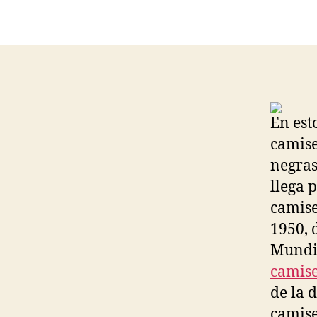
En est
camise
negras
llega 
camise
1950, 
Mundia
camise
de la 
camise