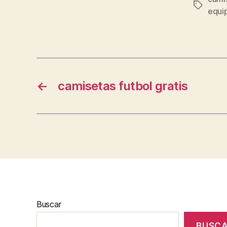
Etiqueta
equip
←
camisetas futbol gratis
Buscar
BUSC