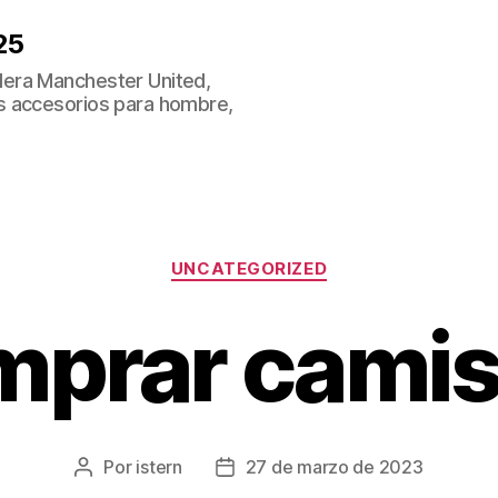
25
era Manchester United,
s accesorios para hombre,
Categorías
UNCATEGORIZED
mprar camis
Por
istern
27 de marzo de 2023
Autor
Fecha
de
de