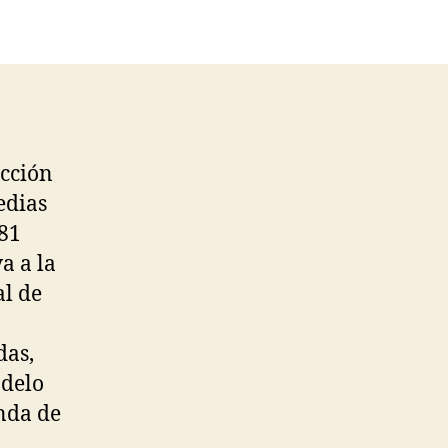
ección
edias
981
a a la
al de
das,
odelo
enda de