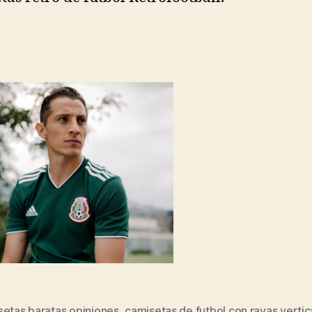
setas baratas opiniones
,
camisetas de futbol con rayas vertic