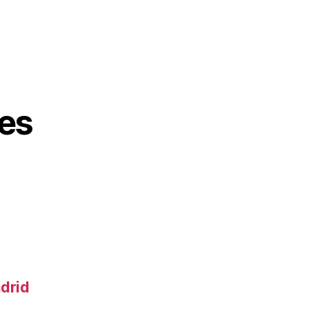
es
adrid