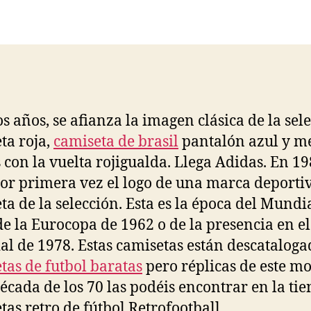
la
la
entrada
entrada
os años, se afianza la imagen clásica de la sel
ta roja,
camiseta de brasil
pantalón azul y m
 con la vuelta rojigualda. Llega Adidas. En 1
por primera vez el logo de una marca deportiv
ta de la selección. Esta es la época del Mundi
de la Eurocopa de 1962 o de la presencia en el
l de 1978. Estas camisetas están descataloga
tas de futbol baratas
pero réplicas de este m
década de los 70 las podéis encontrar en la ti
tas retro de fútbol Retrofootball.