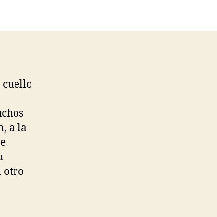
 cuello
uchos
, a la
de
u
l otro