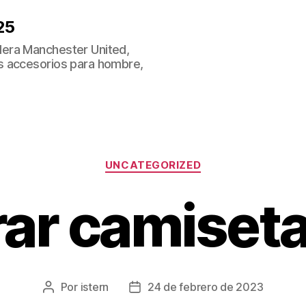
25
era Manchester United,
s accesorios para hombre,
Categorías
UNCATEGORIZED
ar camiset
Por
istern
24 de febrero de 2023
Autor
Fecha
de
de