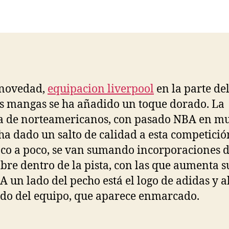
la
la
entrada
entrada
novedad,
equipacion liverpool
en la parte del
as mangas se ha añadido un toque dorado. La
a de norteamericanos, con pasado NBA en m
 ha dado un salto de calidad a esta competición
co a poco, se van sumando incorporaciones 
re dentro de la pista, con las que aumenta s
 A un lado del pecho está el logo de adidas y a
udo del equipo, que aparece enmarcado.