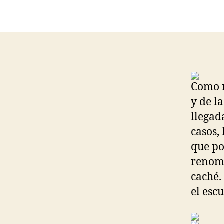
Como 
y de l
llegad
casos,
que po
renomb
caché.
el esc