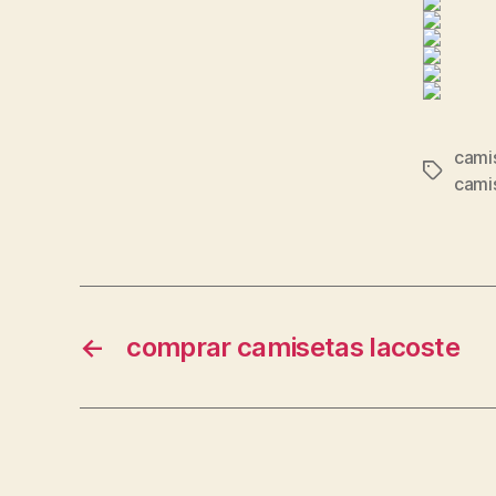
cami
Etiqueta
camis
←
comprar camisetas lacoste