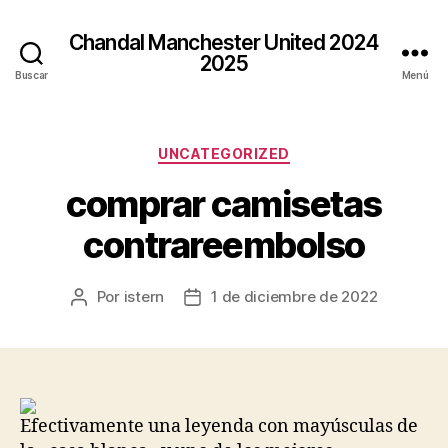
Chandal Manchester United 2024
2025
Buscar
Menú
Categorías
UNCATEGORIZED
comprar camisetas
contrareembolso
Por
istern
1 de diciembre de 2022
Autor
Fecha
de
de
la
la
entrada
entrada
Efectivamente una leyenda con mayúsculas de