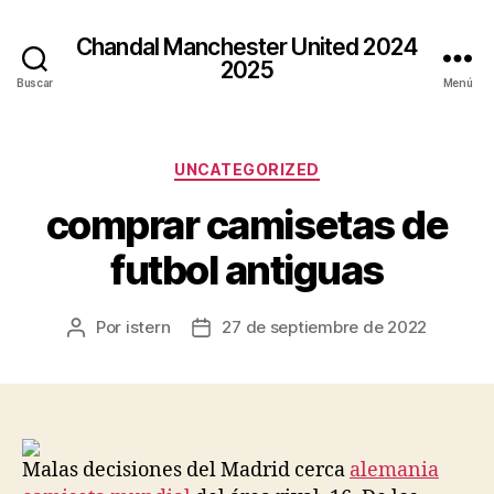
Chandal Manchester United 2024
2025
Buscar
Menú
Categorías
UNCATEGORIZED
comprar camisetas de
futbol antiguas
Por
istern
27 de septiembre de 2022
Autor
Fecha
de
de
la
la
entrada
entrada
Malas decisiones del Madrid cerca
alemania