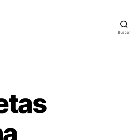
Buscar
etas
na