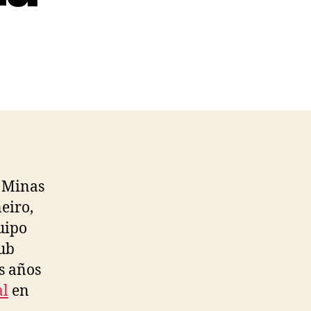
e Minas
eiro,
uipo
lub
os años
al
en