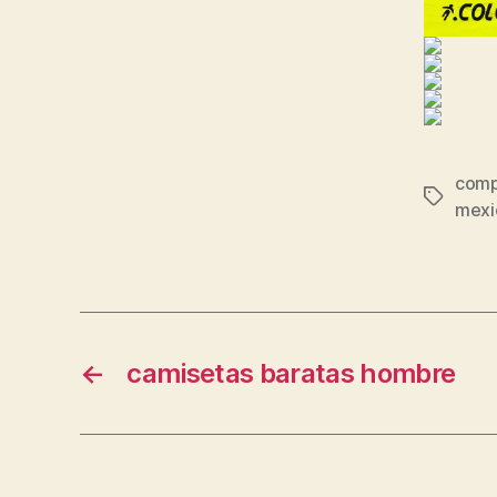
comp
Etiqueta
mexi
←
camisetas baratas hombre