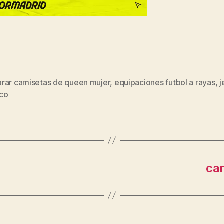
rar camisetas de queen mujer
,
equipaciones futbol a rayas
,
j
s
co
cam