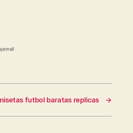
ejemall
isetas futbol baratas replicas
→