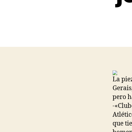
La pie
Gerais
pero h
-«Club
Atléti
que ti