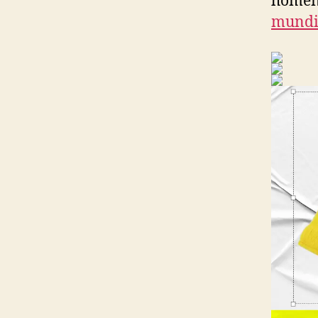
homen
mundi