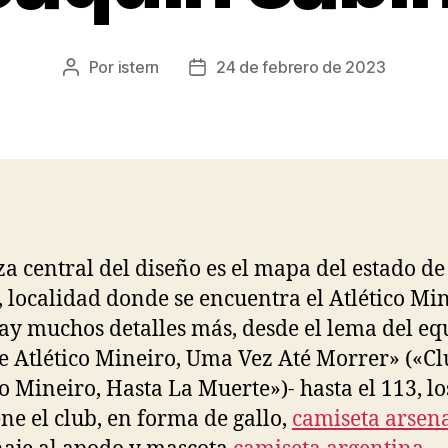
Por
istern
24 de febrero de 2023
Autor
Fecha
de
de
la
la
entrada
entrada
za central del diseño es el mapa del estado d
, localidad donde se encuentra el Atlético Min
ay muchos detalles más, desde el lema del eq
e Atlético Mineiro, Uma Vez Até Morrer» («C
co Mineiro, Hasta La Muerte»)- hasta el 113, l
ene el club, en forma de gallo,
camiseta arsen