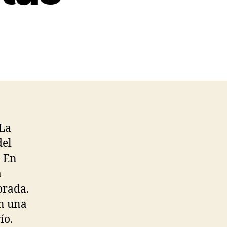
 La
del
. En
a
orada.
en una
ío.