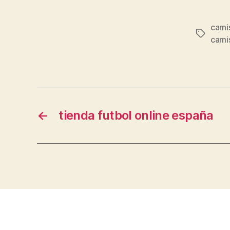
cami
Etiqueta
camis
←
tienda futbol online españa