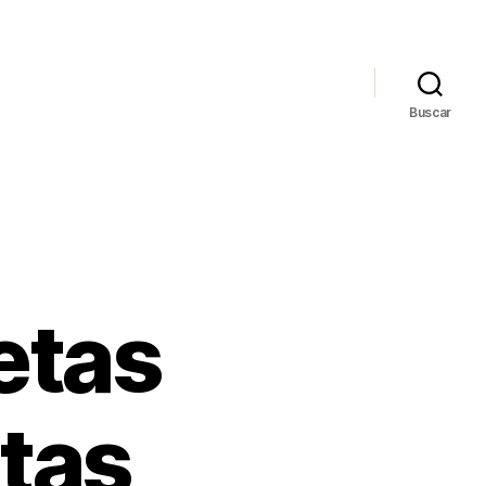
Buscar
etas
atas