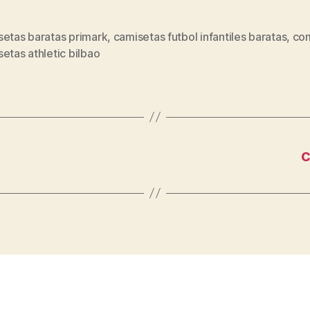
setas baratas primark
,
camisetas futbol infantiles baratas
,
co
s
etas athletic bilbao
c