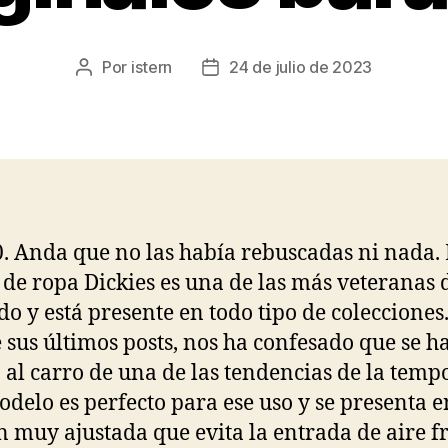
Por
istern
24 de julio de 2023
Autor
Fecha
de
de
la
la
entrada
entrada
0. Anda que no las había rebuscadas ni nada.
de ropa Dickies es una de las más veteranas 
o y está presente en todo tipo de colecciones
 sus últimos posts, nos ha confesado que se h
 al carro de una de las tendencias de la temp
odelo es perfecto para ese uso y se presenta 
n muy ajustada que evita la entrada de aire fr