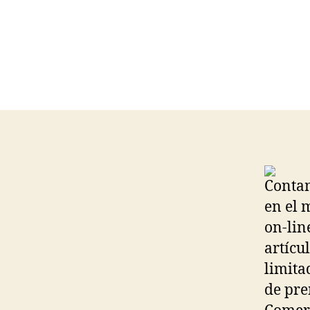
Contam
en el 
on-lin
artícu
limita
de pre