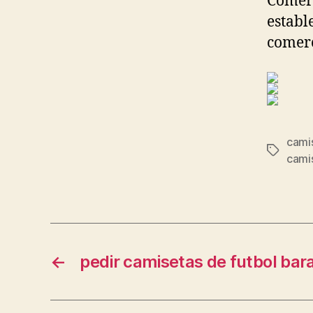
Comerc
establ
comerc
cami
Etiqueta
cami
←
pedir camisetas de futbol bar