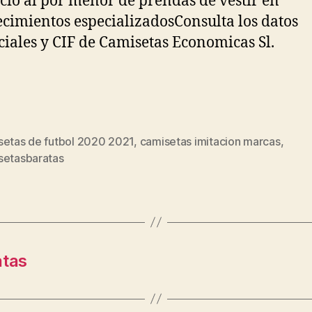
io al por menor de prendas de vestir en
ecimientos especializadosConsulta los datos
iales y CIF de Camisetas Economicas Sl.
setas de futbol 2020 2021
,
camisetas imitacion marcas
,
s
setasbaratas
atas