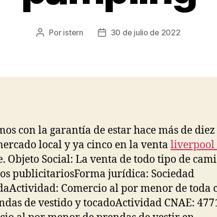
Por
istern
30 de julio de 2022
Autor
Fecha
de
de
la
la
entrada
entrada
os con la garantía de estar hace más de diez
mercado local y ya cinco en la venta
liverpool
e. Objeto Social: La venta de todo tipo de cami
los publicitariosForma jurídica: Sociedad
daActividad: Comercio al por menor de toda c
ndas de vestido y tocadoActividad CNAE: 477