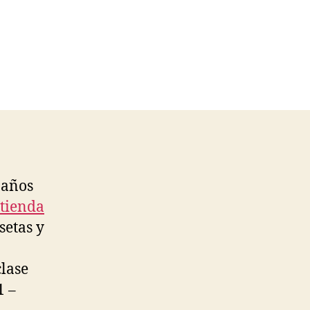
 años
 tienda
setas y
lase
1 –