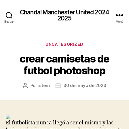
Chandal Manchester United 2024
2025
Buscar
Menú
Categorías
UNCATEGORIZED
crear camisetas de
futbol photoshop
Por
istern
30 de mayo de 2023
Autor
Fecha
de
de
la
la
entrada
entrada
El futbolista nunca llegó a ser el mismo y las