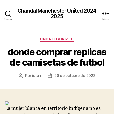
Chandal Manchester United 2024
2025
Buscar
Menú
Categorías
UNCATEGORIZED
donde comprar replicas
de camisetas de futbol
Por
istern
28 de octubre de 2022
Autor
Fecha
de
de
la
la
entrada
entrada
La mujer blanca en territorio indígena no es