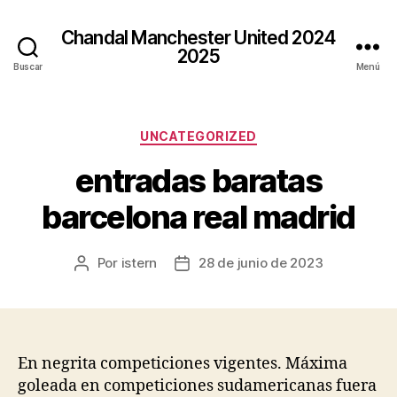
Chandal Manchester United 2024
2025
Buscar
Menú
Categorías
UNCATEGORIZED
entradas baratas
barcelona real madrid
Por
istern
28 de junio de 2023
Autor
Fecha
de
de
la
la
entrada
entrada
En negrita competiciones vigentes. Máxima
goleada en competiciones sudamericanas fuera