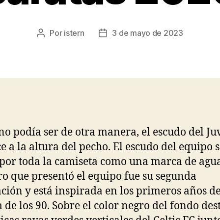
Por
istern
3 de mayo de 2023
Autor
Fecha
de
de
la
la
entrada
entrada
o podía ser de otra manera, el escudo del Ju
e a la altura del pecho. El escudo del equipo 
 por toda la camiseta como una marca de agua
o que presentó el equipo fue su segunda
ción y está inspirada en los primeros años de
 de los 90. Sobre el color negro del fondo de