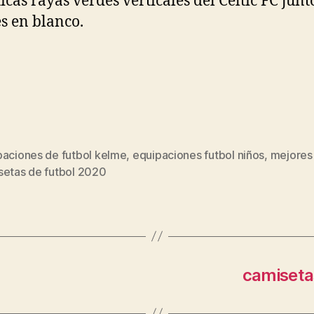
icas rayas verdes verticales del Celtic FC junt
es en blanco.
paciones de futbol kelme
,
equipaciones futbol niños
,
mejores
s
setas de futbol 2020
camiseta