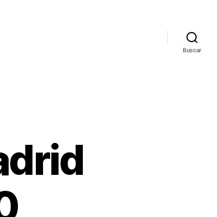
Buscar
adrid
0