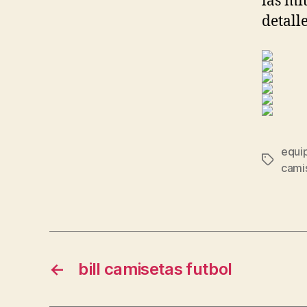
las mít
detall
equi
Etiqueta
cami
←
bill camisetas futbol