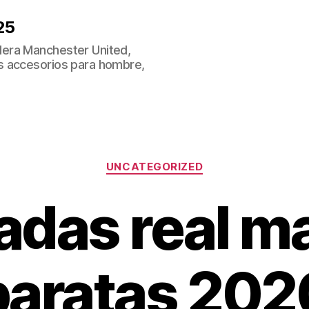
25
era Manchester United,
s accesorios para hombre,
Categorías
UNCATEGORIZED
adas real m
baratas 202