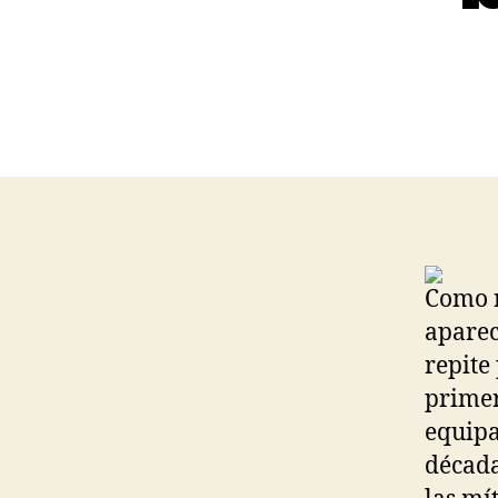
Como n
aparec
repite
primer
equipa
década