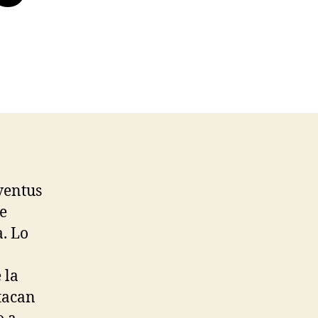
ventus
se
. Lo
 la
stacan