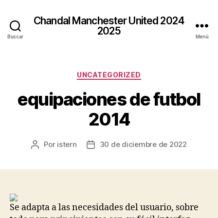
Chandal Manchester United 2024
2025
Buscar
Menú
Categorías
UNCATEGORIZED
equipaciones de futbol
2014
Por
istern
30 de diciembre de 2022
Autor
Fecha
de
de
la
la
entrada
entrada
Se adapta a las necesidades del usuario, sobre