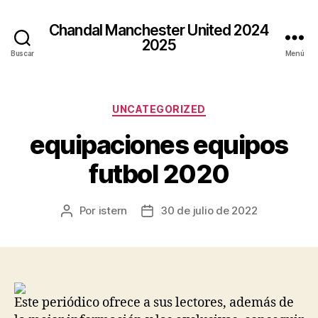
Chandal Manchester United 2024
2025
Buscar
Menú
Categorías
UNCATEGORIZED
equipaciones equipos
futbol 2020
Por
istern
30 de julio de 2022
Autor
Fecha
de
de
la
la
entrada
entrada
Este periódico ofrece a sus lectores, además de