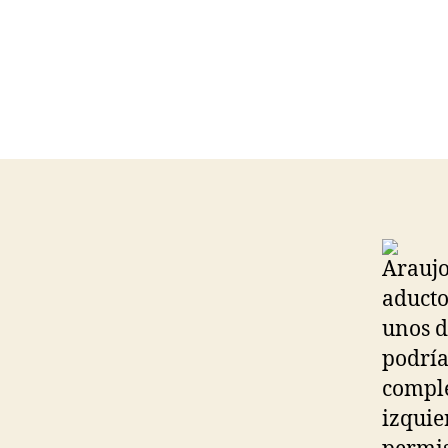
Araujo
aducto
unos d
podría
comple
izquie