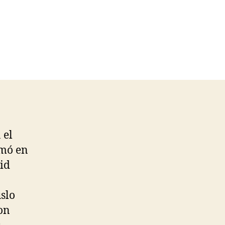
 el
imó en
id
slo
con