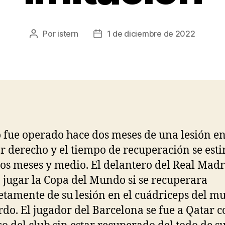
Por
istern
1 de diciembre de 2022
Autor
Fecha
de
de
la
la
entrada
entrada
 fue operado hace dos meses de una lesión en
r derecho y el tiempo de recuperación se est
os meses y medio. El delantero del Real Madr
 jugar la Copa del Mundo si se recuperara
tamente de su lesión en el cuádriceps del mu
rdo. El jugador del Barcelona se fue a Qatar 