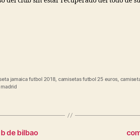
o del club sin estar recuperado del todo de s
seta jamaica futbol 2018
,
camisetas futbol 25 euros
,
camiseta
s
o madrid
b de bilbao
com