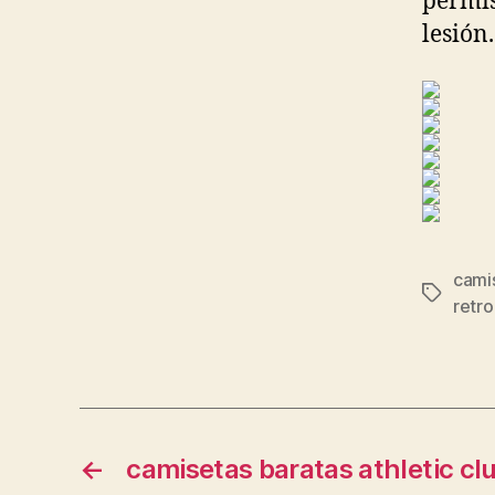
permis
lesión.
cami
Etiqueta
retr
←
camisetas baratas athletic clu