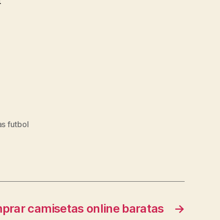
u
s futbol
prar camisetas online baratas
→